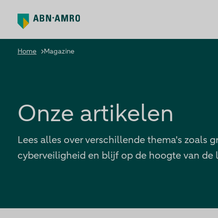
Home
Magazine
Groeifinanciering
Alle categorieën
Alle thema's
HR & Mensen
Download hub
Download hub
Over Doorpakken
Over Doorpakken
Onze artikelen
Operatie & risico’s
Naar abnamro.nl
Naar abnamro.nl
Leiderschap & organisatiegroei
Lees alles over verschillende thema's zoals 
Download hub
cyberveiligheid en blijf op de hoogte van de 
Over Doorpakken
Naar abnamro.nl