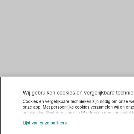
volgende st
fase kom je 
11/03/2026
ook nog gee
artikel zet
voor jou ges
Groeifinanci
Groeien v
Er komt een
schalen. Da
financier j
18/02/2026
(groeien zo
strategie e
Wij gebruiken cookies en vergelijkbare techni
Cookies en vergelijkbare technieken zijn nodig om onze w
onze app. Met persoonlijke cookies verzamelen wij en onze
unieke identificatoren, zoals je IP-adres en een versleute
inhoud en advertenties kunnen laten zien. Klik je op Akko
Lijst van onze partners
toestemming voor persoonlijke cookies intrekken of je keu
vergelijkbare technieken in ons
cookiestatement.