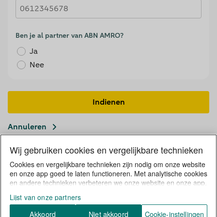
Ben je al partner van ABN AMRO?
Ja
Nee
Indienen
Annuleren
Wij gebruiken cookies en vergelijkbare technieken
Cookies en vergelijkbare technieken zijn nodig om onze website
Privacystatement ABN AMRO en cookies
en onze app goed te laten functioneren. Met analytische cookies
Privacy pagina Doorpakken
Disclaimer
en andere technieken verbeteren we onze website en onze app.
Met persoonlijke cookies verzamelen wij en onze 10 partners
Over Doorpakken
Lijst van onze partners
informatie over jou. Wij volgen jouw internetgedrag binnen, en
mogelijk ook buiten onze website aan de hand van unieke
© ABN AMRO Bank N.V.
Akkoord
Niet akkoord
Cookie-instellingen