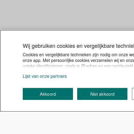
Wij gebruiken cookies en vergelijkbare techni
Cookies en vergelijkbare technieken zijn nodig om onze w
onze app. Met persoonlijke cookies verzamelen wij en onze
unieke identificatoren, zoals je IP-adres en een versleute
inhoud en advertenties kunnen laten zien. Klik je op Akko
Lijst van onze partners
toestemming voor persoonlijke cookies intrekken of je keu
vergelijkbare technieken in ons
cookiestatement.
Akkoord
Niet akkoord