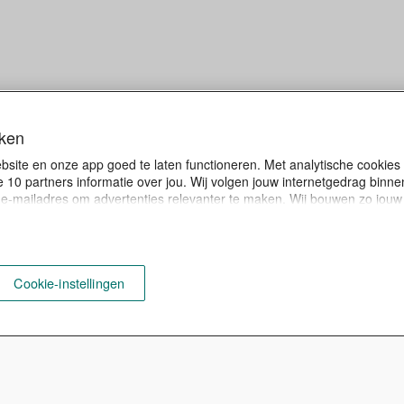
eken
Bekijk alle
ebsite en onze app goed te laten functioneren. Met analytische cookie
stappenplannen
 10 partners informatie over jou. Wij volgen jouw internetgedrag binn
ld e-mailadres om advertenties relevanter te maken. Wij bouwen zo jouw 
ord, dan ga je akkoord met het gebruik van deze persoonlijke cookies 
ze veranderen via "Cookie-instellingen" onderaan de website. Meer wet
Cookie-instellingen