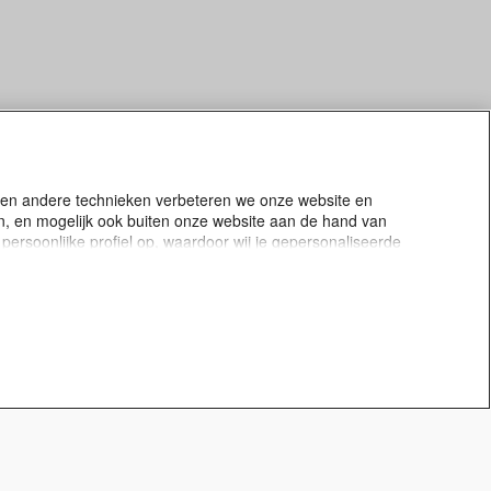
s en andere technieken verbeteren we onze website en
en, en mogelijk ook buiten onze website aan de hand van
persoonlijke profiel op, waardoor wij je gepersonaliseerde
op onze website. Je kunt op ieder moment jouw
en? Je leest meer over het gebruik van cookies en