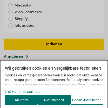
Magento
WooCommerce
Shopify
Iets anders
Indienen
Annuleren
Wij gebruiken cookies en vergelijkbare technieken
Cookies en vergelijkbare technieken zijn nodig om onze website
Privacystatement ABN AMRO en cookies
en onze app goed te laten functioneren. Met analytische cookies
Privacy pagina Doorpakken
Disclaimer
en andere technieken verbeteren we onze website en onze app.
Met persoonlijke cookies verzamelen wij en onze 10 partners
Over Doorpakken
Lijst van onze partners
informatie over jou. Wij volgen jouw internetgedrag binnen, en
mogelijk ook buiten onze website aan de hand van unieke
© ABN AMRO Bank N.V.
Akkoord
Niet akkoord
Cookie-instellingen
identificatoren, zoals je IP-adres en een versleuteld e-mailadres
om advertenties relevanter te maken. Wij bouwen zo jouw