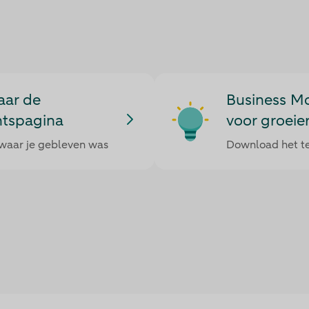
aar de
Business M
htspagina
voor groeie
waar je gebleven was
Download het t