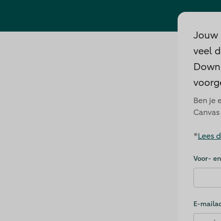
Jouw 
veel d
Downl
voorg
Ben je
Canvas
*
Lees 
Voor- e
Vali
E-maila