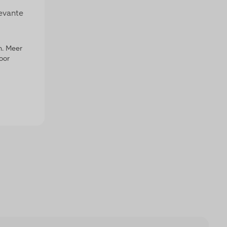
evante
n. Meer
oor