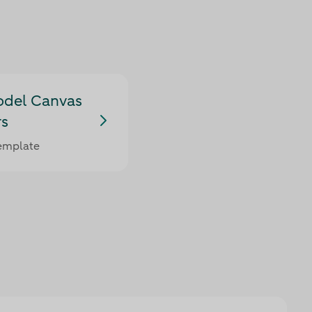
odel Canvas
rs
emplate