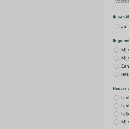
Ik ben 
Ja
Ik ga he
Mij
Mij
Een
Iet
Hoever b
Ik 
Ik 
Ik 
Mij