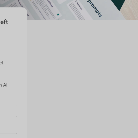
eft
el
 AI.