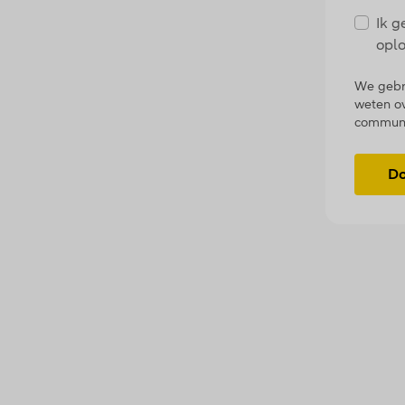
Ik g
oplo
We gebru
weten o
communi
Do