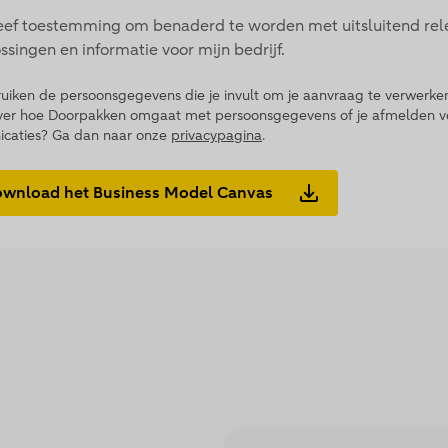
eef toestemming om benaderd te worden met uitsluitend rel
ssingen en informatie voor mijn bedrijf.
iken de persoonsgegevens die je invult om je aanvraag te verwerke
ver hoe Doorpakken omgaat met persoonsgegevens of je afmelden v
caties? Ga dan naar onze
privacypagina
.
wnload het Business Model Canvas