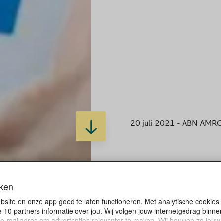
20 juli 2021 - ABN AMR
eken
ebsite en onze app goed te laten functioneren. Met analytische cookie
 10 partners informatie over jou. Wij volgen jouw internetgedrag binn
ld e-mailadres om advertenties relevanter te maken. Wij bouwen zo jouw 