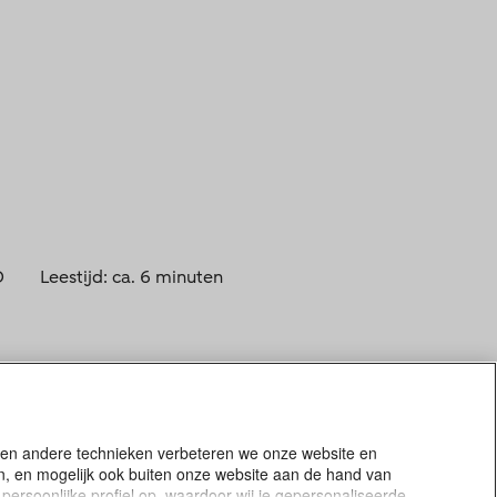
O
Leestijd: ca. 6 minuten
s en andere technieken verbeteren we onze website en
en, en mogelijk ook buiten onze website aan de hand van
persoonlijke profiel op, waardoor wij je gepersonaliseerde